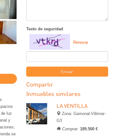
Texto de seguridad
Renovar
Enviar
Compartir
Inmuebles similares
a
LA VENTILLA
espacios
 de luz
Zona: Gamonal-Villimar-
anal y
G3
taciones,
Comprar:
189.500 €
vienda se