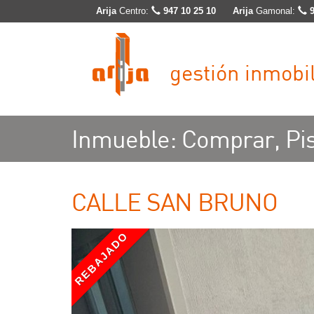
Arija
Centro:
947 10 25 10
Arija
Gamonal:
gestión inmobil
Inmueble: Comprar, Pi
CALLE SAN BRUNO
REBAJADO