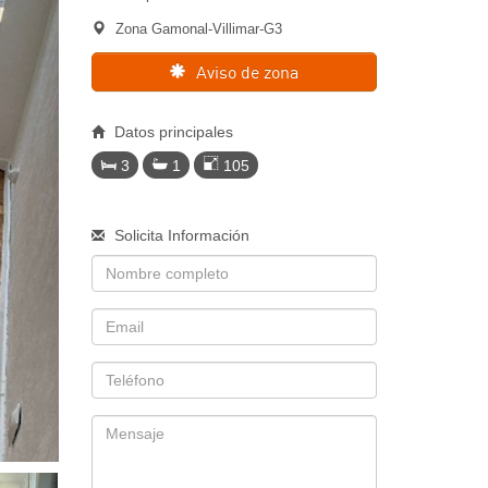
Zona Gamonal-Villimar-G3
Aviso de zona
Datos principales
3
1
105
Solicita Información
Nombre
Email
Telefono
Mensaje