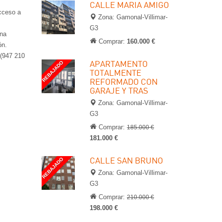
CALLE MARIA AMIGO
acceso a
Zona: Gamonal-Villimar-
G3
una
Comprar:
160.000 €
ón.
 (947 210
APARTAMENTO
REBAJADO
TOTALMENTE
REFORMADO CON
GARAJE Y TRAS
Zona: Gamonal-Villimar-
G3
Comprar:
185.000 €
181.000 €
CALLE SAN BRUNO
REBAJADO
Zona: Gamonal-Villimar-
G3
Comprar:
210.000 €
198.000 €