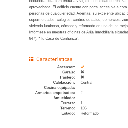
encuentra lista para entrar a vivir, sin necesidad de realiz
aprovechada. El edificio cuenta con portal accesible a cota
personas de cualquier edad. Además, su excelente ubicació
supermercados, colegios, centros de salud, comercios, zon
vivienda luminosa, cómoda y reformada en una de las mejo
Infórmese en nuestras oficinas de Arija Inmobiliaria situad
947). "Tu Casa de Confianza".
Características
Si
Ascensor:
Garaje:
Trastero:
Calefacción:
Central
Cocina equipada:
Armarios empotrados:
2
Amueblado:
Terraza:
1
Terreno:
105
Estado:
Reformado