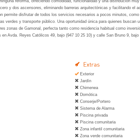
ar ninguna reforma, ofreciendo comodidad, funcionalidad y una distribución muy
 cero y dos ascensores, eliminando barreras arquitectónicas y facilitando el 
n permite disfrutar de todos los servicios necesarios a pocos minutos, como
as verdes y transporte público. Una oportunidad única para quienes buscan 
res zonas de Gamonal, perfecta tanto como residencia habitual como inversi
as en Avda. Reyes Católicos 49, bajo (947 10 25 10) y calle San Bruno 9, bajo
Extras
Exterior
Jardín
Chimenea
Domótica
Conserje/Portero
Sistema de Alarma
Piscina privada
Piscina comunitaria
Zona infantil comunitaria
Zona verde comunitaria