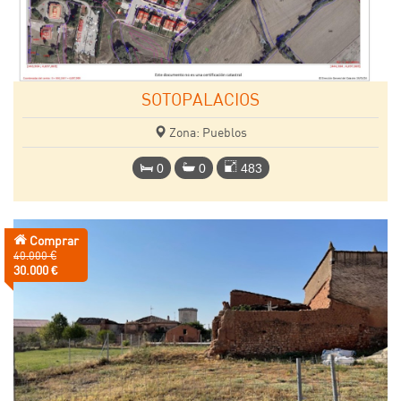
SOTOPALACIOS
Zona: Pueblos
0
0
483
Comprar
Precio
40.000 €
anterior:
Precio:
30.000 €