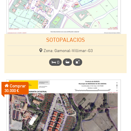
SOTOPALACIOS
Zona: Gamonal-Villimar-G3
0
Comprar
Precio:
30.000 €