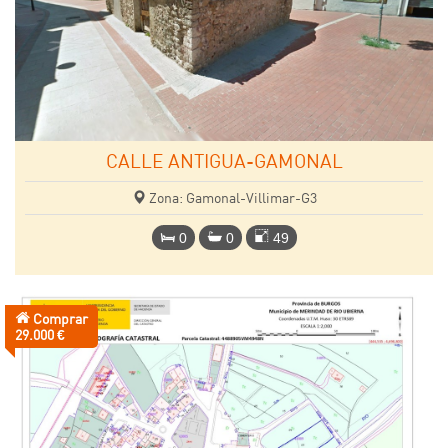
CALLE ANTIGUA-GAMONAL
Zona: Gamonal-Villimar-G3
0
0
49
Comprar
Precio:
29.000 €