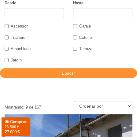
Desde
Hasta
Ascensor
Garaje
Trastero
Exterior
Amueblado
Terraza
Jardín
Buscar
Mostrando: 9 de 167
Comprar
Precio
28.500 €
anterior:
Precio:
27.000 €