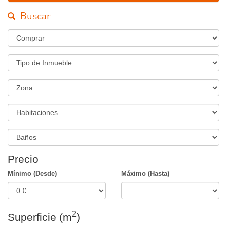
Buscar
Régimen
Tipo
de
Inmueble
Zona
Habitaciones
Banos
Precio
Mínimo (Desde)
Máximo (Hasta)
2
Superficie (m
)