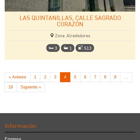
LAS QUINTANILLAS, CALLE SAGRADO
CORAZÓN
Zona: Alrededores
3
1
513
« Anterior
1
2
3
4
5
6
7
8
9
…
19
Siguiente »
Información
Empresa