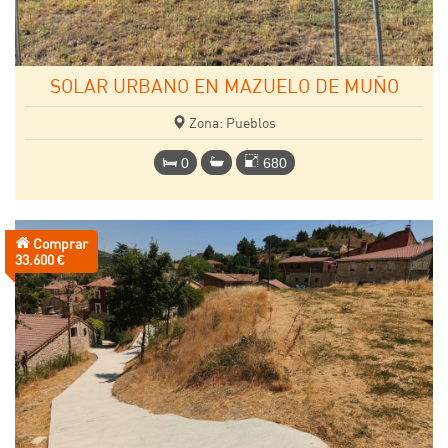
SOLAR URBANO EN MAZUELO DE MUÑO
Zona: Pueblos
0
680
Comprar
Precio:
33.600 €