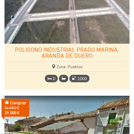
POLIGONO INDUSTRIAL PRADO MARINA.
ARANDA DE DUERO
Zona: Pueblos
0
1000
Comprar
Precio
34.000 €
anterior:
Precio:
29.000 €