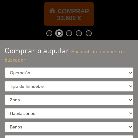
COMPRAR
33.600 €
Comprar o alquilar
Encuéntralo en nuestro
buscador
Régimen
Tipo
de
Inmueble
Zona
Habitaciones
Banos